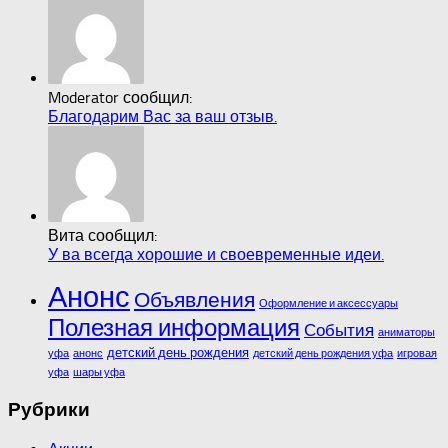
Moderator сообщил:
Благодарим Вас за ваш отзыв.
Вита сообщил:
У ва всегда хорошие и своевременные идеи.
Анонс
Объявления
Оформление и аксессуары
Полезная информация
События
аниматоры
детский день рождения
уфа
анонс
детский день рождения уфа
игровая
уфа
шары уфа
Рубрики