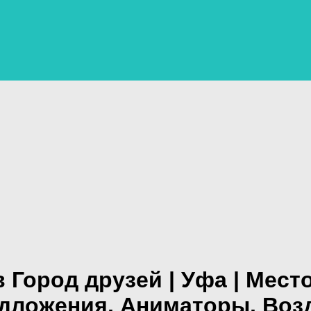
 Город друзей | Уфа |
Место
едложения, Аниматоры, Воз