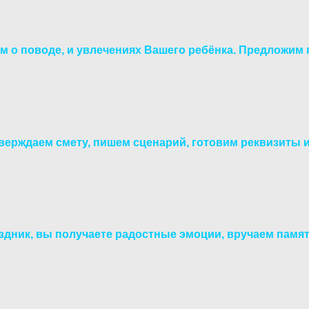
м о поводе,
и увлечениях
Вашего ребёнка.
Предложим 
верждаем смету,
пишем сценарий, готовим
реквизиты 
дник, вы получаете радостные эмоции, вручаем пам