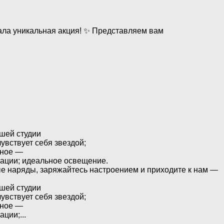
ала уникальная акция! ✨ Представляем вам
ашей студии
увствует себя звездой;
вное —
рации; идеальное освещение.
вые наряды, заряжайтесь настроением и приходите к нам —
ашей студии
увствует себя звездой;
вное —
ции;...