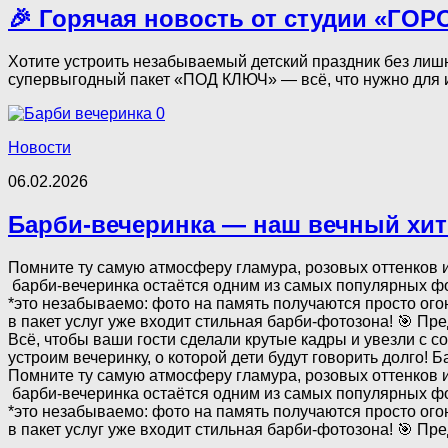
🎉 Горячая новость от студии «ГОР
Хотите устроить незабываемый детский праздник без лиш
супервыгодный пакет «ПОД КЛЮЧ» — всё, что нужно для ид
0
Новости
06.02.2026
Барби‑вечеринка — наш вечный хит
Помните ту самую атмосферу гламура, розовых оттенков и
барби‑вечеринка остаётся одним из самых популярных форм
*это незабываемо: фото на память получаются просто огон
в пакет услуг уже входит стильная барби‑фотозона! 🎯 П
Всё, чтобы ваши гости сделали крутые кадры и увезли с с
устроим вечеринку, о которой дети будут говорить долго!
Помните ту самую атмосферу гламура, розовых оттенков и
барби‑вечеринка остаётся одним из самых популярных форм
*это незабываемо: фото на память получаются просто огон
в пакет услуг уже входит стильная барби‑фотозона! 🎯 Пр