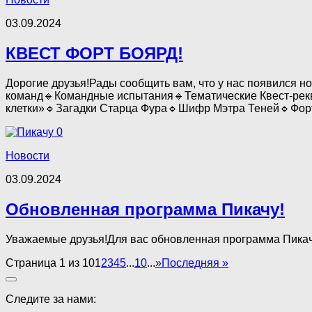
03.09.2024
КВЕСТ ФОРТ БОЯРД!
Дорогие друзья!Рады сообщить вам, что у нас появился 
команд🔹Командные испытания🔹Тематические Квест-рек
клетки»🔹Загадки Старца Фура🔹Шифр Мэтра Теней🔹Форт.
0
Новости
03.09.2024
Обновленная программа Пикачу!
Уважаемые друзья!Для вас обновленная программа Пикачу
Страница 1 из 10
1
2
3
4
5
...
10
...
»
Последняя »
Следите за нами: