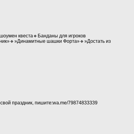
-шоумен квеста🔹Банданы для игроков
ьник»🔹»Динамитные шашки Форта»🔹»Достать из
 свой праздник, пишите:wa.me/79874833339