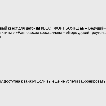
новый квест для деток 🏰 КВЕСТ ФОРТ БОЯРД 🏰 🔹Ведущий
визиты🔹»Равновесие кристаллов»🔹»Бермудский треугол
..
!Доступна к заказу! Если вы ещё не успели забронировать