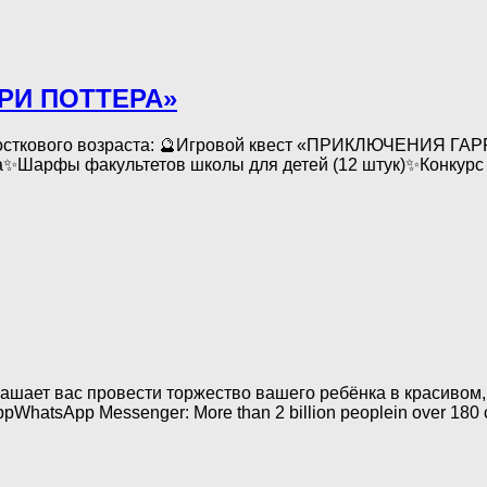
РРИ ПОТТЕРА»
одросткового возраста: 🔮Игровой квест «ПРИКЛЮЧЕНИЯ Г
арфы факультетов школы для детей (12 штук)✨Конкурс 
шает вас провести торжество вашего ребёнка в красивом,
atsApp Messenger: More than 2 billion peoplein over 180 cou