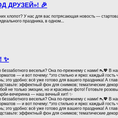
ОД ДРУЗЕЙ»! 🎉
них хлопот? У нас для вас потрясающая новость — стартов
еального праздника, в одном...
! ✨
 беззаботного веселья? Она по‑прежнему с нами! 👠💖 В н
атов — и вот почему: *это стильно и ярко: каждый гость ч
ь; это удобно: всё уже готово для вашего праздника! А гла
редставьте: эффектный фон для снимков; тематические деко
обой не только эмоции, но и красивые фото! Готовьте розо
 Барби‑вечеринка — наш вечный хит! ✨
 беззаботного веселья? Она по‑прежнему с нами! 👠💖 В н
атов — и вот почему: *это стильно и ярко: каждый гость ч
ь; это удобно: всё уже готово для вашего праздника! А гла
едставьте: эффектный фон для снимков; тематические декора