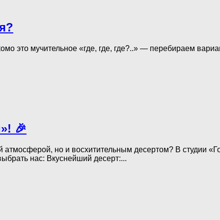
ия?
омо это мучительное «где, где, где?..» — перебираем вари
»! 🎉
й атмосферой, но и восхитительным десертом? В студии «Г
ыбрать нас: Вкуснейший десерт:...