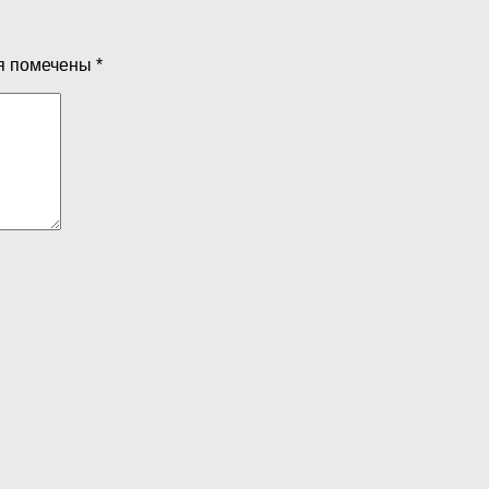
я помечены
*