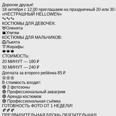
Дорогие друзья!
18 октября с 12.00 приглашаем на праздничный 20 или 30
«НЕСТРАШНЫЙ HELLOWEN»
🐾🐾🐾
КОСТЮМЫ ДЛЯ ДЕВОЧЕК:
🦌Оленята
🐌Улитки
КОСТЮМЫ ДЛЯ МАЛЬЧИКОВ:
🦁Львята
🦒Жирафы
🍁🍁🍁
СТОИМОСТЬ:
20 МИНУТ — 180 ₽
30 МИНУТ — 240 ₽
Доплата за второго ребёнка 85 ₽
🌼🌼🌼
В стоимость входит:
🔴 2 фотозоны
🔴 Профессиональный аквагрим
🔴 Аренда костюмов
🔴 Профессиональная съёмка
ГОТОВНОСТЬ ФОТО ОТ 1 НЕДЕЛИ!
🍂🍂🍂
ПРЕДВАРИТЕЛЬНАЯ БРОНЬ ОБЯЗАТЕЛЬНА!!!