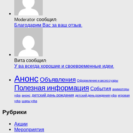
Moderator сообщил:
Благодарим Вас за ваш отзыв.
Вита сообщил:
У ва всегда хорошие и своевременные идеи.
Анонс
Объявления
Оформление и аксессуары
Полезная информация
События
аниматоры
детский день рождения
уфа
анонс
детский день рождения уфа
игровая
уфа
шары уфа
Рубрики
Акции
Мероприятия