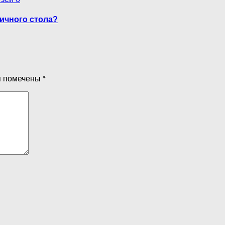
ичного стола?
я помечены
*