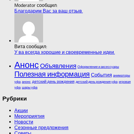
Moderator сообщил:
Благодарим Вас за ваш отзыв.
Вита сообщил:
У ва всегда хорошие и своевременные идеи.
Анонс
Объявления
Оформление и аксессуары
Полезная информация
События
аниматоры
детский день рождения
уфа
анонс
детский день рождения уфа
игровая
уфа
шары уфа
Рубрики
Акции
Мероприятия
Новости
Сезонные предложения
Советы