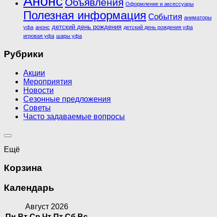
Анонс
Объявления
Оформление и аксессуары
Полезная информация
События
аниматоры
детский день рождения
уфа
анонс
детский день рождения уфа
игровая уфа
шары уфа
Рубрики
Акции
Мероприятия
Новости
Сезонные предложения
Советы
Часто задаваемые вопросы
Ещё
Корзина
Календарь
Август 2026
Пн
Вт
Ср
Чт
Пт
Сб
Вс