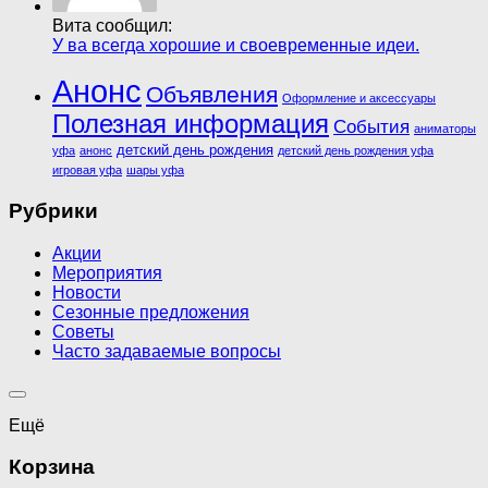
Вита сообщил:
У ва всегда хорошие и своевременные идеи.
Анонс
Объявления
Оформление и аксессуары
Полезная информация
События
аниматоры
детский день рождения
уфа
анонс
детский день рождения уфа
игровая уфа
шары уфа
Рубрики
Акции
Мероприятия
Новости
Сезонные предложения
Советы
Часто задаваемые вопросы
Ещё
Корзина