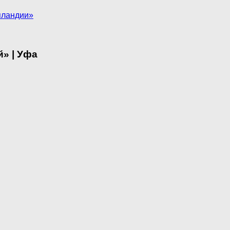
пландии»
» | Уфа