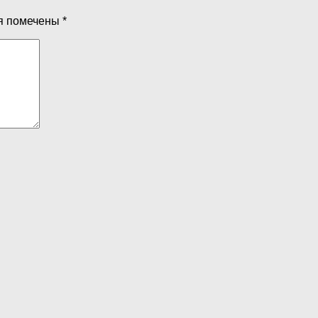
я помечены
*