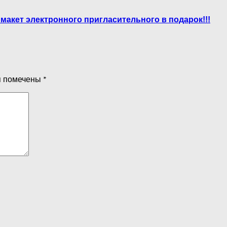
акет электронного пригласительного в подарок!!!
я помечены
*