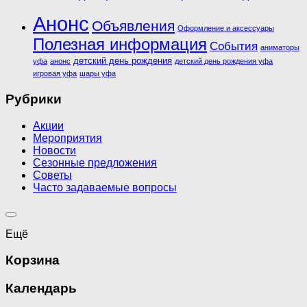
Анонс
Объявления
Оформление и аксессуары
Полезная информация
События
аниматоры
детский день рождения
уфа
анонс
детский день рождения уфа
игровая уфа
шары уфа
Рубрики
Акции
Мероприятия
Новости
Сезонные предложения
Советы
Часто задаваемые вопросы
Ещё
Корзина
Календарь