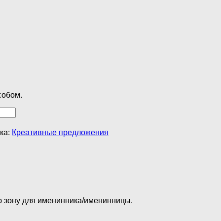
собом.
ка:
Креативные предложения
ю зону для именинника/именинницы.