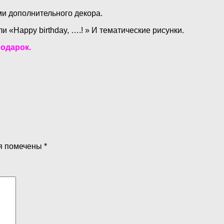
и дополнительного декора.
 «Happy birthday, ….! » И тематические рисунки.
подарок.
я помечены
*