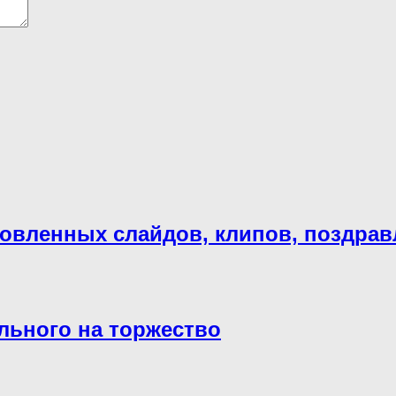
товленных слайдов, клипов, поздра
льного на торжество