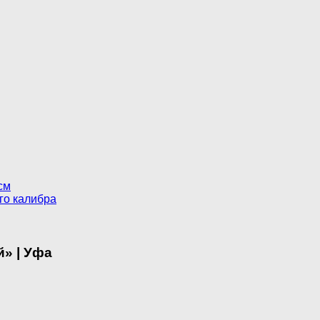
см
го калибра
» | Уфа